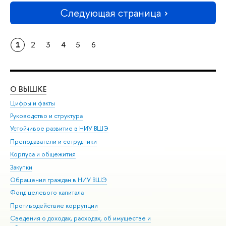
Следующая страница
1
2
3
4
5
6
О ВЫШКЕ
ОБ
Цифры и факты
Ли
Руководство и структура
Дов
Устойчивое развитие в НИУ ВШЭ
Ол
Преподаватели и сотрудники
При
Корпуса и общежития
Вы
Закупки
При
Обращения граждан в НИУ ВШЭ
Ас
Фонд целевого капитала
До
Противодействие коррупции
Цен
Сведения о доходах, расходах, об имуществе и
Би