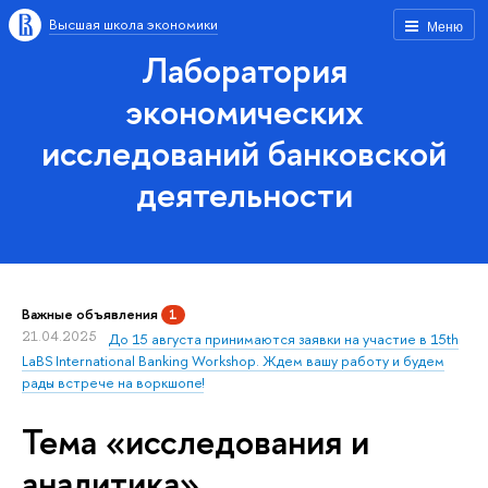
Высшая школа экономики
Меню
Лаборатория
экономических
исследований банковской
деятельности
Важные объявления
1
21.04.2025
До 15 августа принимаются заявки на участие в 15th
LaBS International Banking Workshop. Ждем вашу работу и будем
рады встрече на воркшопе!
Тема «исследования и
аналитика»