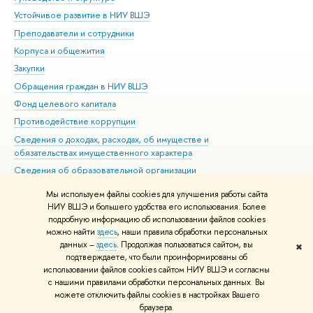
Устойчивое развитие в НИУ ВШЭ
Ол
Преподаватели и сотрудники
При
Корпуса и общежития
Вы
Закупки
При
Обращения граждан в НИУ ВШЭ
Ас
Фонд целевого капитала
До
Противодействие коррупции
Цен
Сведения о доходах, расходах, об имуществе и
Би
обязательствах имущественного характера
Об
Сведения об образовательной организации
Обр
Людям с ограниченными возможностями здоровья
Мы используем файлы cookies для улучшения работы сайта
Единая платежная страница
НИУ ВШЭ и большего удобства его использования. Более
подробную информацию об использовании файлов cookies
Работа в Вышке
можно найти
здесь
, наши правила обработки персональных
данных –
здесь
. Продолжая пользоваться сайтом, вы
✖
Редактору
подтверждаете, что были проинформированы об
© НИУ ВШЭ 1993–2026
Адреса и контакты
Условия использования
использовании файлов cookies сайтом НИУ ВШЭ и согласны
с нашими правилами обработки персональных данных. Вы
материалов
Политика конфиденциальности
Карта сайта
можете отключить файлы cookies в настройках Вашего
Шрифты HSE Sans и HSE Slab разработаны в
Школе дизайна НИУ ВШЭ
браузера.