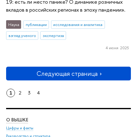
19: есть ли место панике? О динамике розничных
вкладов в российских регионах в эпоху пандемии».
Наука
публикации
исследования и аналитика
взгляд ученого
экспертиза
4 июня 2025
Следующая страница
1
2
3
4
О ВЫШКЕ
ОБ
Цифры и факты
Ли
Руководство и структура
Дов