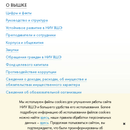
О ВЫШКЕ
ОБ
Цифры и факты
Ли
Руководство и структура
Дов
Устойчивое развитие в НИУ ВШЭ
Ол
Преподаватели и сотрудники
При
Корпуса и общежития
Вы
Закупки
При
Обращения граждан в НИУ ВШЭ
Ас
Фонд целевого капитала
До
Противодействие коррупции
Цен
Сведения о доходах, расходах, об имуществе и
Би
обязательствах имущественного характера
Об
Сведения об образовательной организации
Обр
Людям с ограниченными возможностями здоровья
Мы используем файлы cookies для улучшения работы сайта
Единая платежная страница
НИУ ВШЭ и большего удобства его использования. Более
подробную информацию об использовании файлов cookies
Работа в Вышке
можно найти
здесь
, наши правила обработки персональных
данных –
здесь
. Продолжая пользоваться сайтом, вы
✖
Редактору
подтверждаете, что были проинформированы об