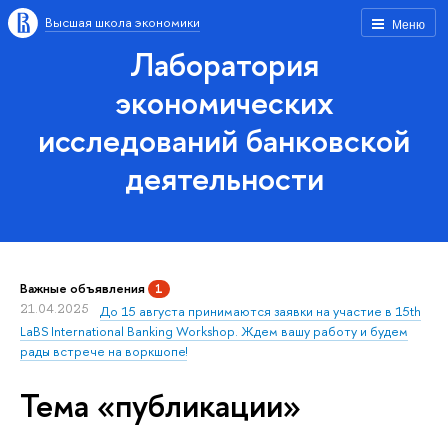
Высшая школа экономики
Меню
Лаборатория
экономических
исследований банковской
деятельности
Важные объявления
1
21.04.2025
До 15 августа принимаются заявки на участие в 15th
LaBS International Banking Workshop. Ждем вашу работу и будем
рады встрече на воркшопе!
Тема «публикации»