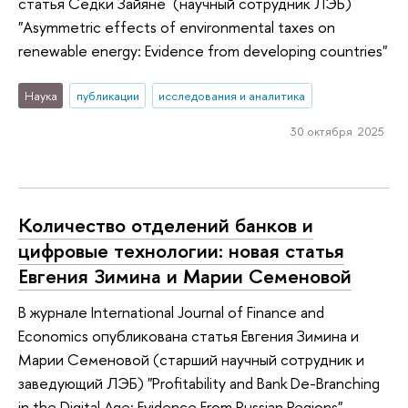
статья Седки Зайяне (научный сотрудник ЛЭБ)
"Asymmetric effects of environmental taxes on
renewable energy: Evidence from developing countries"
Наука
публикации
исследования и аналитика
30 октября 2025
Количество отделений банков и
цифровые технологии: новая статья
Евгения Зимина и Марии Семеновой
В журнале International Journal of Finance and
Economics опубликована статья Евгения Зимина и
Марии Семеновой (старший научный сотрудник и
заведующий ЛЭБ) "Profitability and Bank De-Branching
in the Digital Age: Evidence From Russian Regions".