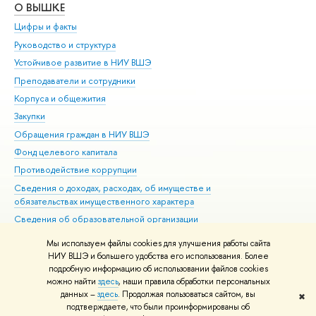
О ВЫШКЕ
ОБ
Цифры и факты
Ли
Руководство и структура
Дов
Устойчивое развитие в НИУ ВШЭ
Ол
Преподаватели и сотрудники
При
Корпуса и общежития
Вы
Закупки
При
Обращения граждан в НИУ ВШЭ
Ас
Фонд целевого капитала
До
Противодействие коррупции
Цен
Сведения о доходах, расходах, об имуществе и
Би
обязательствах имущественного характера
Об
Сведения об образовательной организации
Обр
Людям с ограниченными возможностями здоровья
Мы используем файлы cookies для улучшения работы сайта
Единая платежная страница
НИУ ВШЭ и большего удобства его использования. Более
подробную информацию об использовании файлов cookies
Работа в Вышке
можно найти
здесь
, наши правила обработки персональных
данных –
здесь
. Продолжая пользоваться сайтом, вы
✖
Редактору
подтверждаете, что были проинформированы об