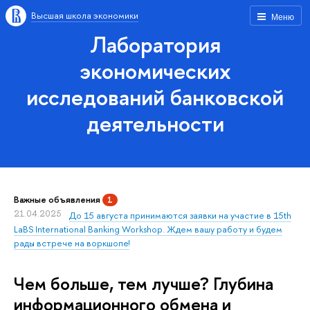
Высшая школа экономики
Меню
Лаборатория
экономических
исследований банковской
деятельности
Важные объявления
1
21.04.2025
До 15 августа принимаются заявки на участие в 15th
LaBS International Banking Workshop. Ждем вашу работу и будем
рады встрече на воркшопе!
Чем больше, тем лучше? Глубина
информационного обмена и