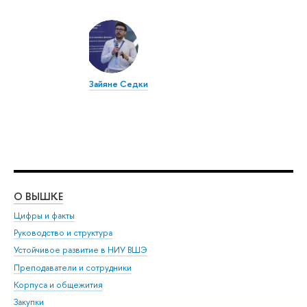
Зайяне Седки
О ВЫШКЕ
ОБ
Цифры и факты
Ли
Руководство и структура
Дов
Устойчивое развитие в НИУ ВШЭ
Ол
Преподаватели и сотрудники
При
Корпуса и общежития
Вы
Закупки
При