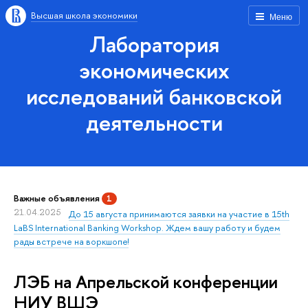
Высшая школа экономики
Меню
Лаборатория
экономических
исследований банковской
деятельности
Важные объявления
1
21.04.2025
До 15 августа принимаются заявки на участие в 15th
LaBS International Banking Workshop. Ждем вашу работу и будем
рады встрече на воркшопе!
ЛЭБ на Апрельской конференции
НИУ ВШЭ